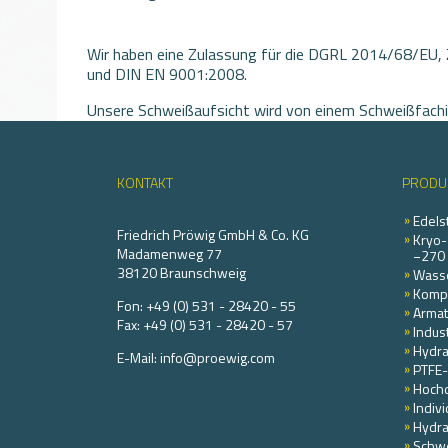
Wir haben eine Zulassung für die DGRL 2014/68/EU,
und DIN EN 9001:2008.
Unsere Schweißaufsicht wird von einem Schweißfach
stimmt damit mit den Anforderungen der DIN EN 1473
nationale, europäische oder internationale Qualifikati
KONTAKT
PRODU
Edels
Friedrich Pröwig GmbH & Co. KG
Kryo-
Madamenweg 77
−270 
38120 Braunschweig
Wasse
Komp
Fon:
+49 (0) 531 - 28420 - 55
Armat
Fax:
+49 (0) 531 - 28420 - 57
Indus
Hydra
E-Mail:
info@proewig.com
PTFE-
Hochd
Indiv
Hydra
Schwe