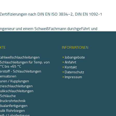
 Zertifizierungen nach DIN EN ISO 3834–2, DIN EN 1092-1
ingenieur und einem Schweißfachmann durchgeführt und
1 überein. Jede Schweißaufsichtsperson verfügt über
onen.
KTE
INFORMATIONEN
tahlwellschlauchleitungen
Jobangebote
Schlauchleitungen für Temp. von
Anfahrt
°C bis +65 °C
Kontakt
rstoff - Schlauchleitungen
Datenschutz
ensatoren
Impressum
uren / Kupplungen
trieschlauchleitungen
ulikschlauchleitungen
Schläuche
ruckrohrtechnik
idualanfertigungen
ulik Rohrbiegen
iß-/ Lohnfertigung