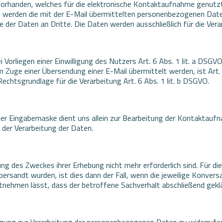
vorhanden, welches für die elektronische Kontaktaufnahme genutzt
all werden die mit der E-Mail übermittelten personenbezogenen Dat
der Daten an Dritte. Die Daten werden ausschließlich für die Ver
 Vorliegen einer Einwilligung des Nutzers Art. 6 Abs. 1 lit. a DSGVO
m Zuge einer Übersendung einer E-Mail übermittelt werden, ist Art. 
Rechtsgrundlage für die Verarbeitung Art. 6 Abs. 1 lit. b DSGVO.
r Eingabemaske dient uns allein zur Bearbeitung der Kontaktaufna
n der Verarbeitung der Daten.
hung des Zweckes ihrer Erhebung nicht mehr erforderlich sind. Fü
bersandt wurden, ist dies dann der Fall, wenn die jeweilige Konver
ehmen lässt, dass der betroffene Sachverhalt abschließend geklär
illigung zur Verarbeitung der personenbezogenen Daten zu widerruf