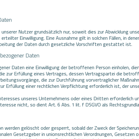
Daten
erer Nutzer grundsätzlich nur, soweit dies zur Abwicklung unserer
erteilter Einwilligung. Eine Ausnahme gilt in solchen Fällen, in dene
rbeitung der Daten durch gesetzliche Vorschriften gestattet ist.
enbezogener Daten
er Daten eine Einwilligung der betroffenen Person einholen, dient
zur Erfüllung eines Vertrages, dessen Vertragspartei die betroffene 
rbeitungsvorgänge, die zur Durchführung vorvertraglicher Maßnahme
rfüllung einer rechtlichen Verpflichtung erforderlich ist, der unser
Interesses unseres Unternehmens oder eines Dritten erforderlich u
resse nicht, so dient Art. 6 Abs. 1 lit. f DSGVO als Rechtsgrundla
werden gelöscht oder gesperrt, sobald der Zweck der Speicherung 
onalen Gesetzgeber in unionsrechtlichen Verordnungen, Gesetzen o